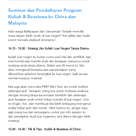
Seminar dan Pendaftaran Program
Kuliah & Beasiswa ke China dan
Malaysia
Halo warga Balikpapan dan Samarinda! Tertarik memiliki
masa depan lebih cerah di luar negeri? Yuk daftar dan hadiri
event menarik eksklusif di kotamu!
14.15 - 15.00
: Strategi Jitu Kuliah Luar Negeri Tanpa Drama
Kuliah luar negeri itu bukan cuma soal nilai dan sertifikat, tapi
soal mental siap mandiri anak dan kesiapan orang tua untuk
melepas anak tanpa drama. Dalam sesi 45 menit ini, kita
akan mengenali bersama apa saja persiapan yang
dibutuhkan sebelum berangkat ke luar negeri, baik secara
mental maupun material.
Kita juga akan mencoba PRRT Mini Test, tes untuk melihat
seberapa jauh kesiapan orang tua untuk melepas anaknya
dengan tenang tanpa kecemasan berlebih dan seberapa
jauh kesiapan anak untuk hidup mandiri di luar negeri. Sesi
ini ringan, fun, dan membuat kita lebih terbayang mengenai
realita hidup jauh dari rumah. Oleh karena itu, jangan lupa
ajak orang tua dan keluargamu untuk join info session ini
dan persiapkan studi luar negerimu anti drama dengan lebih
matang!
15.00 - 16.00
: Trik & Tips : Kuliah & Beasiswa di China