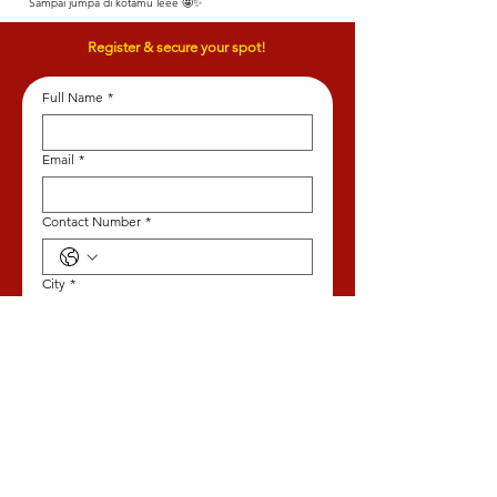
Sampai jumpa di kotamu leee 🤩✨
Register & secure your spot!
Full Name
*
Email
*
Contact Number
*
City
*
Current Educational Level
*
Current School / University
*
Preferred Session
*