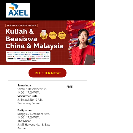
REGISTER NOW!
Samarinda
FREE
Sabtu, 6 Desember 2025
14:00 - 17:00 WITA
Vinc'kitchen Cafe
Jl. Belatuk No.10 A B,
Temindung Permai
Balikpapan
Minggu, 7 Desember 2025
14:00 - 17:00 WITA
The Wheat
Jl. MT Haryono No. 16, Batu
Ampar