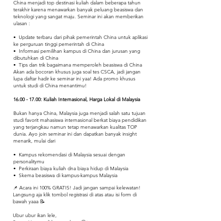
China menjadi top destinasi kuliah dalam beberapa tahun
terakhir karena menawarkan banyak peluang beasiswa dan
teknologi yang sangat maju. Seminar ini akan memberikan
ulasan :
•⁠ ⁠Update terbaru dari pihak pemerintah China untuk aplikasi
ke perguruan tinggi pemerintah di China
•⁠ ⁠Informasi pemilihan kampus di China dan jurusan yang
dibutuhkan di China
•⁠ ⁠Tips dan trik bagaimana memperoleh beasiswa di China
Akan ada bocoran khusus juga soal tes CSCA, jadi jangan
lupa daftar hadir ke seminar ini yaa! Ada promo khusus
untuk studi di China menantimu!
16.00 - 17.00
: Kuliah Internasional, Harga Lokal di Malaysia
Bukan hanya China, Malaysia juga menjadi salah satu tujuan
studi favorit mahasiswa internasional berkat biaya pendidikan
yang terjangkau namun tetap menawarkan kualitas TOP
dunia. Ayo join seminar ini dan dapatkan banyak insight
menarik, mulai dari
•⁠ ⁠Kampus rekomendasi di Malaysia sesuai dengan
personalitymu
•⁠ ⁠Perkiraan biaya kuliah dna biaya hidup di Malaysia
•⁠ ⁠Skema beasiswa di kampus-kampus Malaysia
📌 Acara ini 100% GRATIS! Jadi jangan sampai kelewatan!
Langsung aja klik tombol registrasi di atas atau isi form di
bawah yaaa 📝
Ubur ubur ikan lele,