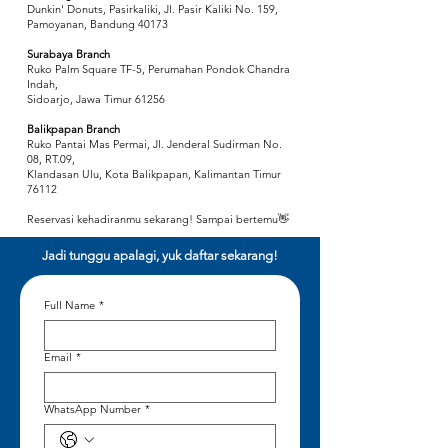
Dunkin' Donuts, Pasirkaliki, Jl. Pasir Kaliki No. 159,
Pamoyanan, Bandung 40173
Surabaya Branch
Ruko Palm Square TF-5, Perumahan Pondok Chandra
Indah,
Sidoarjo, Jawa Timur 61256
Balikpapan Branch
Ruko Pantai Mas Permai, Jl. Jenderal Sudirman No.
08, RT.09,
Klandasan Ulu, Kota Balikpapan, Kalimantan Timur
76112
Reservasi kehadiranmu sekarang! Sampai bertemu👋
Jadi tunggu apalagi, yuk daftar sekarang!
Full Name
*
Email
*
WhatsApp Number
*