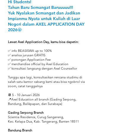
Hi Students!
Tahun Baru Semangat Baruuuuu!!!
Yuk Nyalakan Semangat dan Jadikan
Impianmu Nyata untuk Kuliah di Luar
Negeri dalam AXEL APPLICATION DAY
2026🤩
Lewat Axel Application Day, kamu bisa dapetin:
✅ info BEASISWA up to 100%
✅ analisa jurusan GRATIS
✅ potongan Application Fee
✅ merchandise official by Axel Education
✅ konsultasi langsung dengan Axel Counsellor
Tunggu apa lagi, konsultasikan rencana studimu di
salah satu kantor cabang kami atau bisa ngobrol via
zoom, catat tanggalnya
📆 5 - 10 Januari 2026
📍Axel Education all branch (Gading Serpong,
Bandung, Balikpapan, dan Surabaya)
Gading Serpong Branch
​Scientia Residence, Curug Sangereng,
Kec. Kelapa Dua, Kab. Tangerang, Banten 18511
Bandung Branch