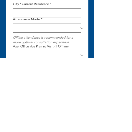
City / Current Residence
*
Attendance Mode
*
Offline attendance is recommended for a 
more optimal consultation experience.
Axel Office You Plan to Visit (If Offline)
Please skip this question if you choose online.
Estimated Arrival Time (If Offline)
Current Educational Level
*
Current School / University
*
Planned Study Level
*
How do you know this event?
*