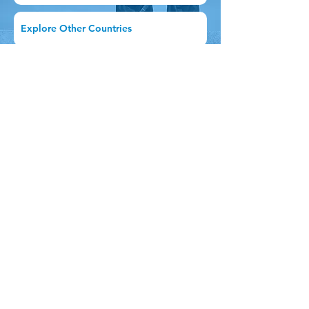
Explore Other Countries
Previous
Next
Quick Navigation
Stay Connected
Home
Instagram
About Us
Facebook
Service
Tiktok
Events
Scholarships
Contact Us
© 2022 Axel Education